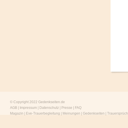
© Copyright 2022
Gedenkseiten.de
AGB
|
Impressum
|
Datenschutz
|
Presse
|
FAQ
Magazin
|
Eve-Trauerbegleitung
|
Meinungen
|
Gedenkseiten
|
Trauersprüc