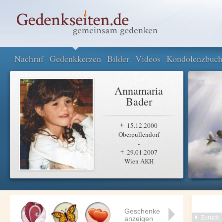
Nachruf
Gedenkkerzen
Bilder
Videos
Kondolenzbuc
Annamaria
Bader
15.12.2000
Oberpullendorf
-
29.01.2007
Wien AKH
Geschenke
Zurück
anzeigen