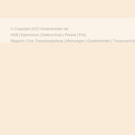
© Copyright 2022
Gedenkseiten.de
AGB
|
Impressum
|
Datenschutz
|
Presse
|
FAQ
Magazin
|
Eve-Trauerbegleitung
|
Meinungen
|
Gedenkseiten
|
Trauersprüc