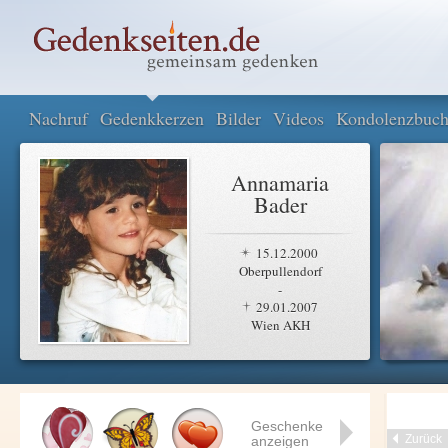
Nachruf
Gedenkkerzen
Bilder
Videos
Kondolenzbuc
Annamaria
Bader
15.12.2000
Oberpullendorf
-
29.01.2007
Wien AKH
Geschenke
Zurück
anzeigen