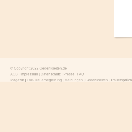
© Copyright 2022
Gedenkseiten.de
AGB
|
Impressum
|
Datenschutz
|
Presse
|
FAQ
Magazin
|
Eve-Trauerbegleitung
|
Meinungen
|
Gedenkseiten
|
Trauersprüc