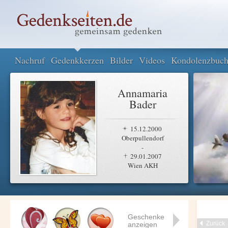
Nachruf
Gedenkkerzen
Bilder
Videos
Kondolenzbuc
Annamaria
Bader
15.12.2000
Oberpullendorf
-
29.01.2007
Wien AKH
Geschenke
Zurück
anzeigen