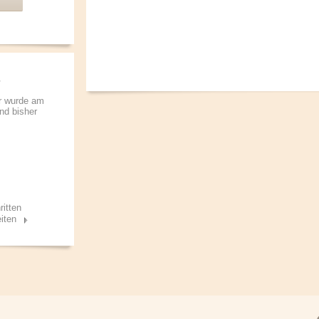
r wurde am
und bisher
ritten
iten