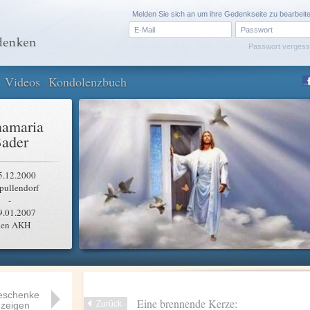
Melden Sie sich an um ihre Gedenkseite zu bearbeit
Passwort verges
Videos
Kondolenzbuch
amaria
ader
5.12.2000
pullendorf
-
9.01.2007
en AKH
eschenke
Eine brennende Kerze:
Zurück
zeigen