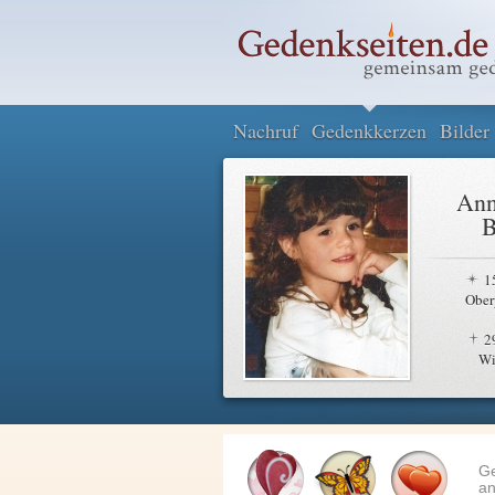
Nachruf
Gedenkkerzen
Bilder
Ann
B
1
Ober
2
Wi
G
an