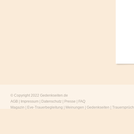
© Copyright 2022
Gedenkseiten.de
AGB
|
Impressum
|
Datenschutz
|
Presse
|
FAQ
Magazin
|
Eve-Trauerbegleitung
|
Meinungen
|
Gedenkseiten
|
Trauersprüc