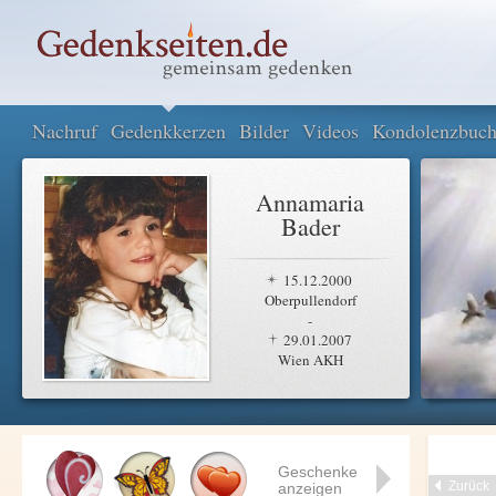
Nachruf
Gedenkkerzen
Bilder
Videos
Kondolenzbuc
Annamaria
Bader
15.12.2000
Oberpullendorf
-
29.01.2007
Wien AKH
Geschenke
Zurück
anzeigen