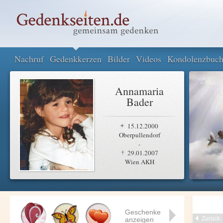
Nachruf
Gedenkkerzen
Bilder
Videos
Kondolenzbuc
Annamaria
Bader
15.12.2000
Oberpullendorf
-
29.01.2007
Wien AKH
Geschenke
Zurück
anzeigen