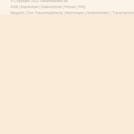
© Copyright 2022
Gedenkseiten.de
AGB
|
Impressum
|
Datenschutz
|
Presse
|
FAQ
Magazin
|
Eve-Trauerbegleitung
|
Meinungen
|
Gedenkseiten
|
Trauersprüc