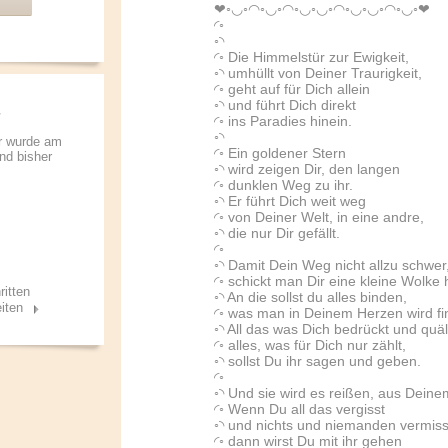
❤◦◡◦◠◦◡◦◠◦◡◦◡◦◠◦◡◦◡◦◠◦◡◦❤
◜◦
◦◝
◜◦ Die Himmelstür zur Ewigkeit,
◦◝ umhüllt von Deiner Traurigkeit,
◜◦ geht auf für Dich allein
◦◝ und führt Dich direkt
◜◦ ins Paradies hinein.
◦◝
r wurde am
◜◦ Ein goldener Stern
und bisher
◦◝ wird zeigen Dir, den langen
◜◦ dunklen Weg zu ihr.
◦◝ Er führt Dich weit weg
◜◦ von Deiner Welt, in eine andre,
◦◝ die nur Dir gefällt.
◜◦
◦◝ Damit Dein Weg nicht allzu schwer
◜◦ schickt man Dir eine kleine Wolke 
ritten
◦◝ An die sollst du alles binden,
iten
◜◦ was man in Deinem Herzen wird fi
◦◝ All das was Dich bedrückt und quäl
◜◦ alles, was für Dich nur zählt,
◦◝ sollst Du ihr sagen und geben.
◜◦
◦◝ Und sie wird es reißen, aus Dein
◜◦ Wenn Du all das vergisst
◦◝ und nichts und niemanden vermiss
◜◦ dann wirst Du mit ihr gehen