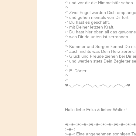
◦◝ und vor dir die Himmelstür sehen.
◜◦
◦◝ Zwei Engel werden Dich empfange
◜◦ und gehen niemals von Dir fort.
◦◝ Du hast es geschafft,
◜◦ mit Deiner letzten Kraft,
◦◝ Du hast hier oben all das gewonne
◜◦ was Dir da unten ist zerronnen.
◦◝
◜◦ Kummer und Sorgen kennst Du nic
◦◝ auch nichts was Dein Herz zerbrich
◜◦ Glück und Freude ziehen bei Dir e
◦◝ und werden stets Dein Begleiter sei
◜◦
◦◝ E. Dörter
◜◦
◦◝
❤◦◡◦◠◦◡◦◠◦◡◦◡◦◠◦◡◦◡◦◠◦◡◦❤
Hallo liebe Erika & lieber Walter !
●▻◈◅●▻◈◅●▻◈◅●▻◈◅●▻◈◅●▻◈
▻◈◅
▻◈◅ Eine angenehmen sonnigen T