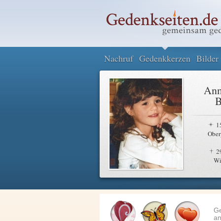
Nachruf
Gedenkkerzen
Bilder
Ann
B
1
Ober
2
Wi
G
an