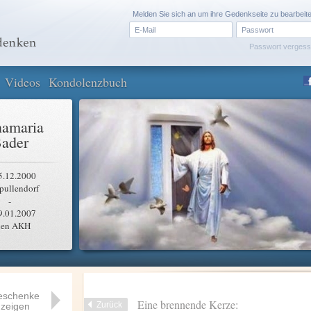
Melden Sie sich an um ihre Gedenkseite zu bearbeit
Passwort verges
Videos
Kondolenzbuch
amaria
ader
5.12.2000
pullendorf
-
9.01.2007
en AKH
eschenke
Eine brennende Kerze:
Zurück
zeigen