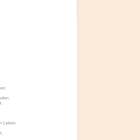
,
her.
nden.
t,
em Leben.
t,