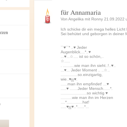
für Annamaria
Von Angelika mit Ronny 21.09.2022 
Ich schicke dir ein mega helles Licht
erzen
Sei behütet und geborgen in deiner f
``♥´´* ..♥ Jeder
Augenblick....*..♥
...♥...☆.... ist so schön,..
☆.....
. ..........wie man ihn sieht..!..♥..
...♥... Jeder Moment .. ..☆..
...............so.einzigartig,
wie..♥ஜ♥.
......man ihn empfindet! ...♥
.....♥ .......Jeder Mensch......*.
.......................so wichtig ♥
..........wie man ihn im Herzen
....*..............hat!
n
.....♥ஜ♥..*......*...