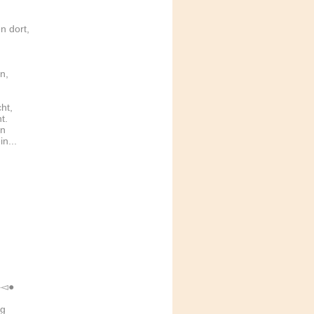
n dort,
n,
ht,
t.
in
n...
◅●
ag