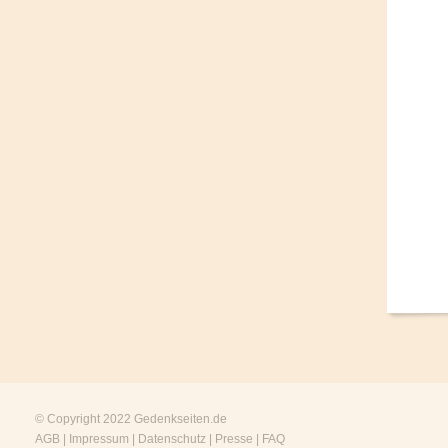
© Copyright 2022
Gedenkseiten.de
AGB
|
Impressum
|
Datenschutz
|
Presse
|
FAQ