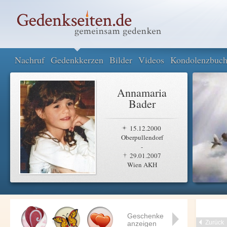
Nachruf
Gedenkkerzen
Bilder
Videos
Kondolenzbuc
Annamaria
Bader
15.12.2000
Oberpullendorf
-
29.01.2007
Wien AKH
Geschenke
Zurück
anzeigen