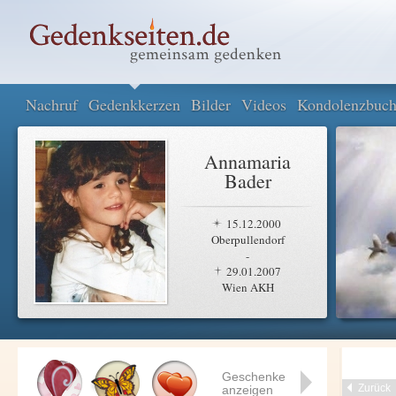
Nachruf
Gedenkkerzen
Bilder
Videos
Kondolenzbuc
Annamaria
Bader
15.12.2000
Oberpullendorf
-
29.01.2007
Wien AKH
Geschenke
Zurück
anzeigen