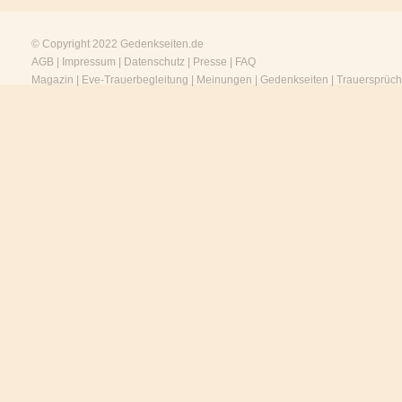
© Copyright 2022
Gedenkseiten.de
AGB
|
Impressum
|
Datenschutz
|
Presse
|
FAQ
Magazin
|
Eve-Trauerbegleitung
|
Meinungen
|
Gedenkseiten
|
Trauersprüc