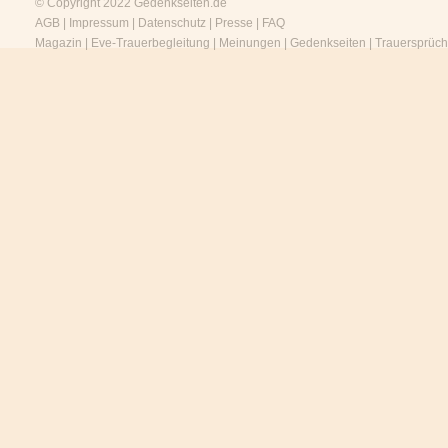
© Copyright 2022
Gedenkseiten.de
AGB
|
Impressum
|
Datenschutz
|
Presse
|
FAQ
Magazin
|
Eve-Trauerbegleitung
|
Meinungen
|
Gedenkseiten
|
Trauersprüc