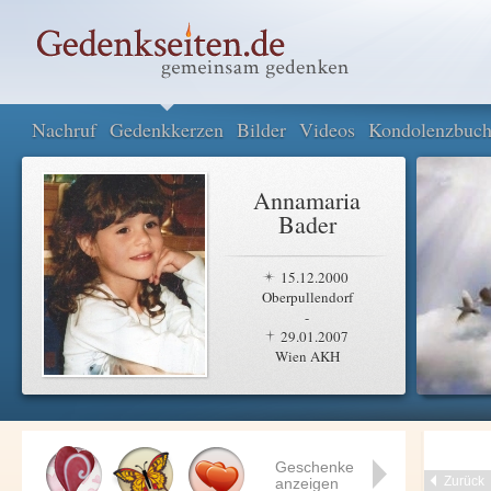
Nachruf
Gedenkkerzen
Bilder
Videos
Kondolenzbuc
Annamaria
Bader
15.12.2000
Oberpullendorf
-
29.01.2007
Wien AKH
Geschenke
Zurück
anzeigen