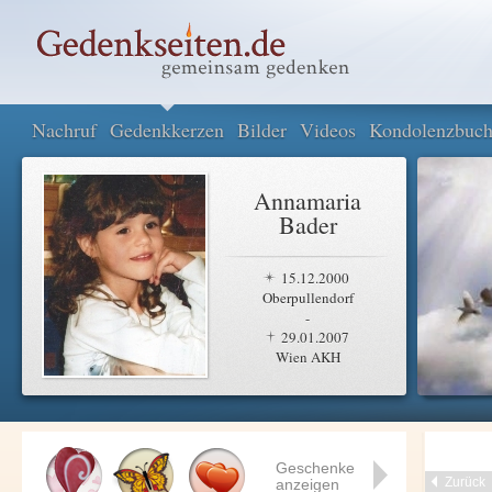
Nachruf
Gedenkkerzen
Bilder
Videos
Kondolenzbuc
Annamaria
Bader
15.12.2000
Oberpullendorf
-
29.01.2007
Wien AKH
Geschenke
Zurück
anzeigen