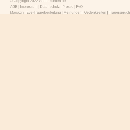
© Copyright 2022
Gedenkseiten.de
AGB
|
Impressum
|
Datenschutz
|
Presse
|
FAQ
Magazin
|
Eve-Trauerbegleitung
|
Meinungen
|
Gedenkseiten
|
Trauersprüc