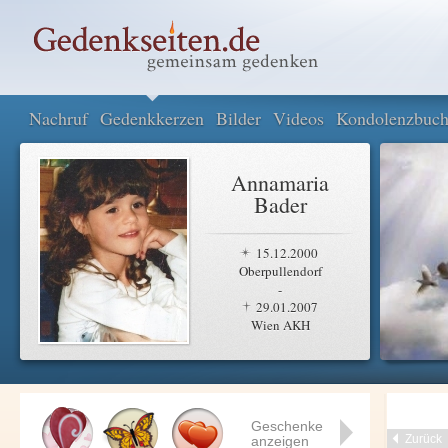
Nachruf
Gedenkkerzen
Bilder
Videos
Kondolenzbuc
Annamaria
Bader
15.12.2000
Oberpullendorf
-
29.01.2007
Wien AKH
Geschenke
Zurück
anzeigen