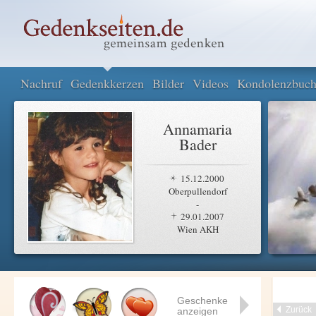
Nachruf
Gedenkkerzen
Bilder
Videos
Kondolenzbuc
Annamaria
Bader
15.12.2000
Oberpullendorf
-
29.01.2007
Wien AKH
Geschenke
Zurück
anzeigen