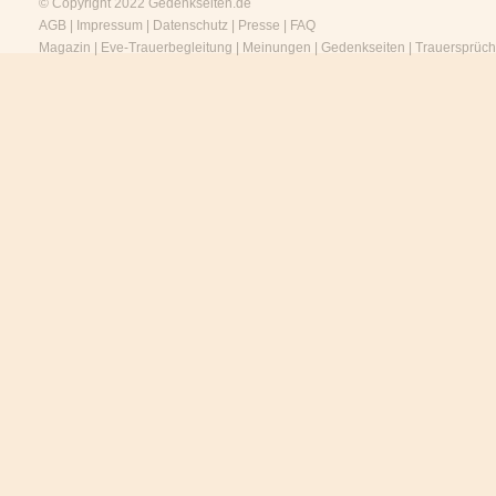
© Copyright 2022
Gedenkseiten.de
AGB
|
Impressum
|
Datenschutz
|
Presse
|
FAQ
Magazin
|
Eve-Trauerbegleitung
|
Meinungen
|
Gedenkseiten
|
Trauersprüc