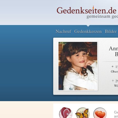
Nachruf
Gedenkkerzen
Bilder
Ann
B
1
Ober
2
Wi
G
an