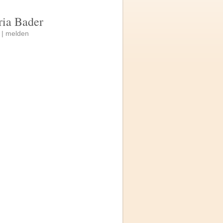
ria Bader
 |
melden