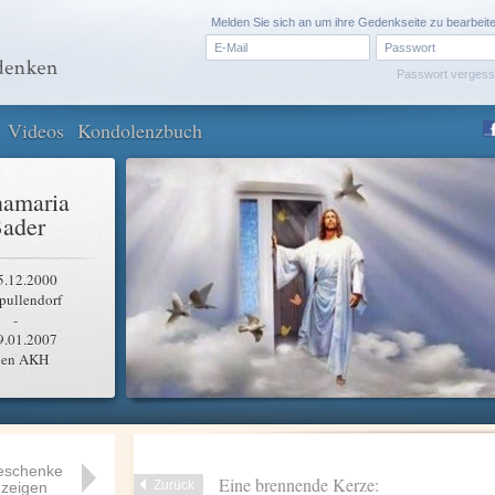
Melden Sie sich an um ihre Gedenkseite zu bearbeit
Passwort verges
Videos
Kondolenzbuch
amaria
ader
5.12.2000
pullendorf
-
9.01.2007
en AKH
eschenke
Eine brennende Kerze:
Zurück
zeigen