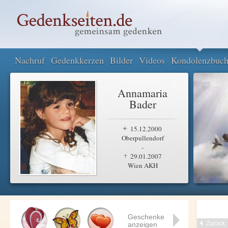
Nachruf
Gedenkkerzen
Bilder
Videos
Kondolenzbuc
Annamaria
Bader
15.12.2000
Oberpullendorf
-
29.01.2007
Wien AKH
Geschenke
Zurück
anzeigen