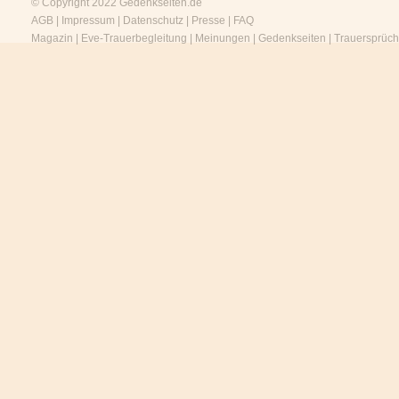
© Copyright 2022
Gedenkseiten.de
AGB
|
Impressum
|
Datenschutz
|
Presse
|
FAQ
Magazin
|
Eve-Trauerbegleitung
|
Meinungen
|
Gedenkseiten
|
Trauersprüc