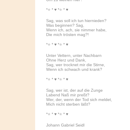
*⭐️ * ♥ *⭐️ * ♥
Sag, was soll ich tun hiernieden?
Was beginnen? Sag,
Wenn ich, ach, sie nimmer habe,
Die mich trösten mag?!
*⭐️ * ♥ *⭐️ * ♥
Unter Vettern, unter Nachbarn
Ohne Herz und Dank,
Sag, wer trocknet mir die Stirne,
Wenn ich schwach und krank?
*⭐️ * ♥ *⭐️ * ♥
Sag, wer ist, der auf die Zunge
Labend Naß mir preßt?
Wer, der, wenn der Tod sich meldet,
Mich nicht sterben läßt?
*⭐️ * ♥ *⭐️ * ♥
Johann Gabriel Seidl