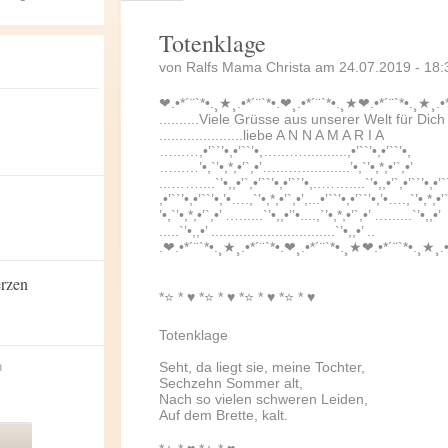
Totenklage
von Ralfs Mama Christa am 24.07.2019 - 18:
❤.•*´¨`*•.¸★¸.•*´¨`*•.❤¸.•*´¨`*•.¸★❤.•*´¨`*•.¸★¸.•
..........Viele Grüsse aus unserer Welt für Dich
.....................liebe A N N A M A R I A
…...…,•’``’•,•’``’•,…...…...........,•’``’•,•’``’•,
…...…’•,`’•,*,•’`,•’…...…............’•,`’•,*,•’`,•’
...……....`’•,,•’`,•’``’•,•’``’•,..……....`’•,,•’`,•’``’•,•’`
,•’``’•,•’``’•,’•….,`’•,*,•’`,•’,...•’``’•,•’``’•,’•….,`’•,*,•’`
’•,`’•,*,•’`,•’ …......`’•,,•’’•....,`’•,*,•’`,•’ …......`’•,,•’
.....`’•,,•’ ...............................`’•,,•’ ..
.❤.•*´¨`*•.¸★¸.•*´¨`*•.❤¸.•*´¨`*•.¸★❤.•*´¨`*•.¸★¸.
erzen
*⭐️ * ♥ *⭐️ * ♥ *⭐️ * ♥ *⭐️ * ♥
Totenklage
n
Seht, da liegt sie, meine Tochter,
Sechzehn Sommer alt,
Nach so vielen schweren Leiden,
Auf dem Brette, kalt.