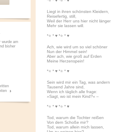
*⭐️ * ♥ *⭐️ * ♥
Liegt in ihren schönsten Kleidern,
Reisefertig, still,
Weil der Herr uns hier nicht länger
Mehr sie lassen will.
*⭐️ * ♥ *⭐️ * ♥
r wurde am
und bisher
Ach, wie wird um so viel schöner
Nun der Himmel sein!
Aber ach, wie groß auf Erden
Meine Herzenspein!
*⭐️ * ♥ *⭐️ * ♥
Sein wird mir ein Tag, was andern
ritten
Tausend Jahre sind,
iten
Wenn ich täglich alle frage:
»Sagt, wo ist mein Kind?« –
*⭐️ * ♥ *⭐️ * ♥
Tod, warum die Tochter reißen
Von dem Schoße mir?
Tod, warum allein mich lassen,
Um zu weinen hier?