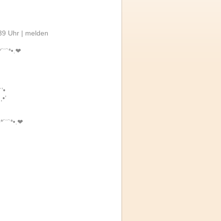
39 Uhr |
melden
*´¨`*•.❤
`’•
,•’
•*´¨`*•.❤