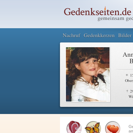
Nachruf
Gedenkkerzen
Bilder
Ann
B
1
Ober
2
Wi
G
an