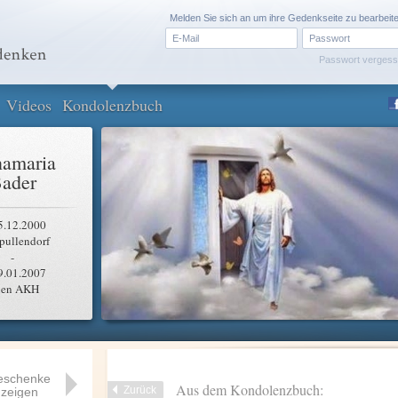
Melden Sie sich an um ihre Gedenkseite zu bearbeit
Passwort verges
Videos
Kondolenzbuch
amaria
ader
5.12.2000
pullendorf
-
9.01.2007
en AKH
eschenke
Aus dem Kondolenzbuch:
Zurück
zeigen