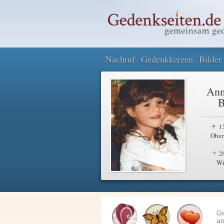
Nachruf
Gedenkkerzen
Bilder
Ann
B
1
Ober
2
Wi
G
an