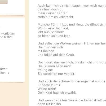
Auch kann ich dir nicht sagen, wer mich nun 
das hast doch du
mein kleiner Lehrer
stets für mich vollbracht.
Manche Tür in Haus und Herz, die öffnet sich
Wo du einst lachtest,
lebt nun Schmerz
r wurde am
so bitter, kalt und leer.
und bisher
Und selbst die Wolken weinen Tränen nur her
Die mischen sich
mit meinen
und fallen auf dein Grab.
Doch dort, das weiß ich, bis du nicht und trot
Die Blumen sehn mich
ritten
traurig an:
iten
Sie sprechen nur von dir.
Und auch der schöne Kindervogel hat von dir 
Er sagte zu mir:
Weine nicht!
Dein Kind hab ich erwählt.
Und wenn der alten Sonne die Lebenskraft ve
dann ruf ich ihn.