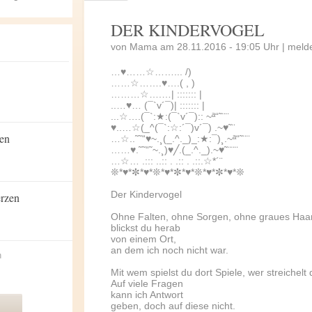
DER KINDERVOGEL
von Mama am 28.11.2016 - 19:05 Uhr |
meld
…♥……☆……... /)
……☆…….♥….( , )
………☆….…| ::::::: |
..…♥… (¯`v´¯)| ::::::: |
...☆….(¯`:★:(¯`v´¯):: ~ª“˜¨¨
♥..…☆(_^(¯`:☆:´¯)v´¯) .~♥˜¨
zen
…☆..˜˜“♥~.¸(_.^._)_:★:¯)¸.~ª“˜¨¨
……♥.˜˜“˜~.¸)♥╱.(_.^._).~♥˜¨¨¨
…☆… .::: ..:: . .:: . .::.☆*´¨
❊*♥*✼*♥*❊*♥*✼*♥*❊*♥*✼*♥*❊
Der Kindervogel
erzen
Ohne Falten, ohne Sorgen, ohne graues Haa
blickst du herab
von einem Ort,
an dem ich noch nicht war.
n
Mit wem spielst du dort Spiele, wer streichelt
Auf viele Fragen
kann ich Antwort
geben, doch auf diese nicht.