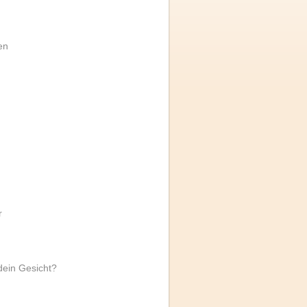
en
r
 dein Gesicht?