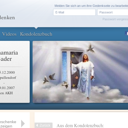
Melden Sie sich an um ihre Gedenkseite zu bearbeit
Passwort verges
Videos
Kondolenzbuch
amaria
ader
5.12.2000
pullendorf
-
9.01.2007
en AKH
eschenke
Aus dem Kondolenzbuch:
Zurück
zeigen