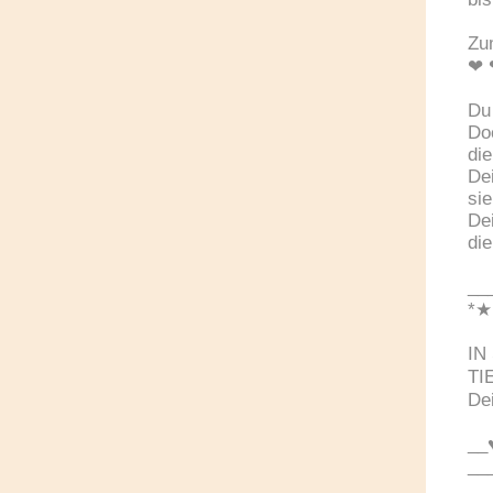
Zu
❤ 
Du 
Doc
die
De
sie
De
die
__
*★
IN
TI
Dei
__
__
__