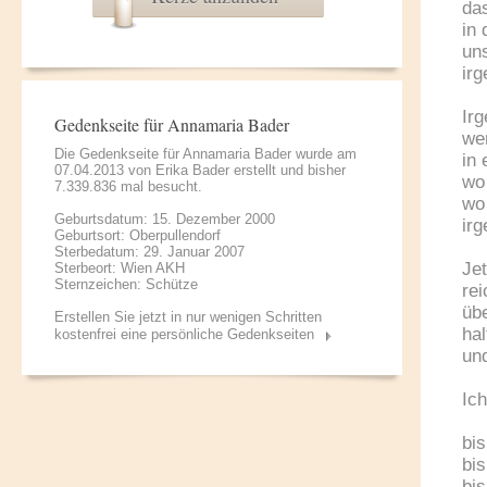
da
in
uns
ir
Ir
Gedenkseite für Annamaria Bader
we
Die Gedenkseite für Annamaria Bader wurde am
in 
07.04.2013 von
Erika Bader
erstellt und bisher
wo
7.339.836 mal besucht.
wo 
Geburtsdatum: 15. Dezember 2000
ir
Geburtsort: Oberpullendorf
Sterbedatum: 29. Januar 2007
Jet
Sterbeort: Wien AKH
Sternzeichen: Schütze
rei
üb
Erstellen Sie jetzt in nur wenigen Schritten
hal
kostenfrei eine persönliche Gedenkseiten
un
Ich
bis
bi
bis