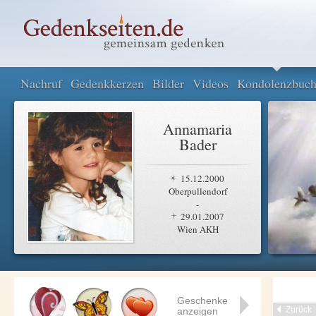
Nachruf
Gedenkkerzen
Bilder
Videos
Kondolenzbuc
Annamaria
Bader
15.12.2000
Oberpullendorf
-
29.01.2007
Wien AKH
Geschenke
Zurück
anzeigen