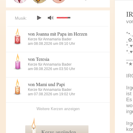
I
Musik:
vo
von Joanna mit Papa im Herzen
*•.
Kerze für Annamaria Bader
¸✿
am 08.08.2026 um 09:10 Uhr
*.
*.♥
__
von Teresia
*★
Kerze für Annamaria Bader
am 08.08.2026 um 03:50 Uhr
I
von Mami und Papi
Ir
Kerze für Annamaria Bader
ist
am 07.08.2026 um 19:02 Uhr
Es 
wo
Weitere Kerzen anzeigen
ir
Ir
kom
Kerze anzünden