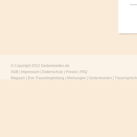
___
© Copyright 2022
Gedenkseiten.de
AGB
|
Impressum
|
Datenschutz
|
Presse
|
FAQ
Magazin
|
Eve-Trauerbegleitung
|
Meinungen
|
Gedenkseiten
|
Trauersprüc