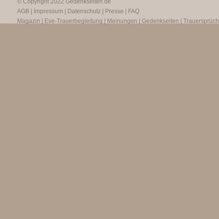
© Copyright 2022
Gedenkseiten.de
AGB
|
Impressum
|
Datenschutz
|
Presse
|
FAQ
Magazin
|
Eve-Trauerbegleitung
|
Meinungen
|
Gedenkseiten
|
Trauersprüc