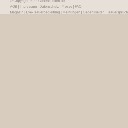
© Copyright 2022
Gedenkseiten.de
AGB
|
Impressum
|
Datenschutz
|
Presse
|
FAQ
Magazin
|
Eve-Trauerbegleitung
|
Meinungen
|
Gedenkseiten
|
Trauersprüc