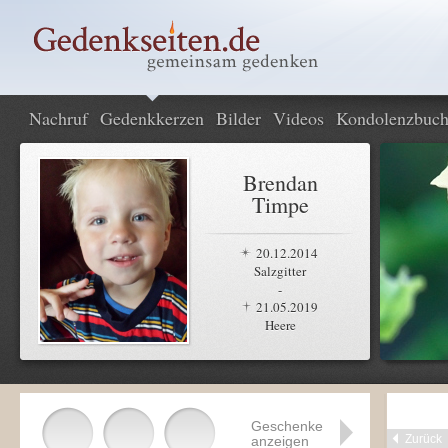
Nachruf
Gedenkkerzen
Bilder
Videos
Kondolenzbuc
Brendan
Timpe
20.12.2014
Salzgitter
-
21.05.2019
Heere
Geschenke
Zurück
anzeigen