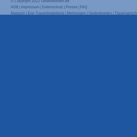
© Copyright 2022
Gedenkseiten.de
AGB
|
Impressum
|
Datenschutz
|
Presse
|
FAQ
Magazin
|
Eve-Trauerbegleitung
|
Meinungen
|
Gedenkseiten
|
Trauersprüc