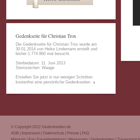
Gedenkseite für Christian Trox
Die Gedenkseite für Christian Trox wurde am
30.01.2014 von
Heike Lindemann
erstellt und
bisher 1.774.860 mal besucht.
Sterbedatum: 11. Juni 2013
Sternzeichen: Waage
Erstellen Sie jetzt in nur wenigen Schritten
kostenfrei eine persönliche Gedenkseiten
© Copyright 2022
Gedenkseiten.de
AGB
|
Impressum
|
Datenschutz
|
Presse
|
FAQ
Magazin
|
Eve-Trauerbegleitung
|
Meinungen
|
Gedenkseiten
|
Trauersprüc