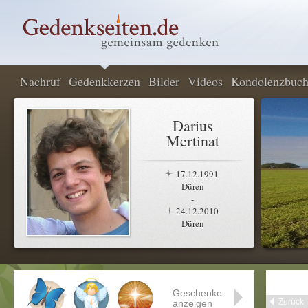
Nachruf
Gedenkkerzen
Bilder
Videos
Kondolenzbuc
Darius
Mertinat
17.12.1991
Düren
-
24.12.2010
Düren
Geschenke
Zurück
anzeigen