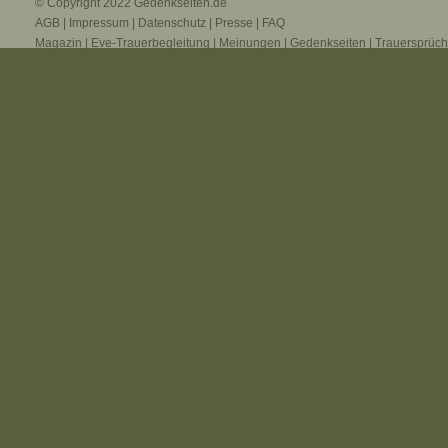
© Copyright 2022
Gedenkseiten.de
AGB
|
Impressum
|
Datenschutz
|
Presse
|
FAQ
Magazin
|
Eve-Trauerbegleitung
|
Meinungen
|
Gedenkseiten
|
Trauersprüc