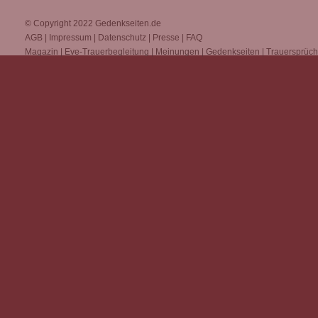
© Copyright 2022
Gedenkseiten.de
AGB
|
Impressum
|
Datenschutz
|
Presse
|
FAQ
Magazin
|
Eve-Trauerbegleitung
|
Meinungen
|
Gedenkseiten
|
Trauersprüc