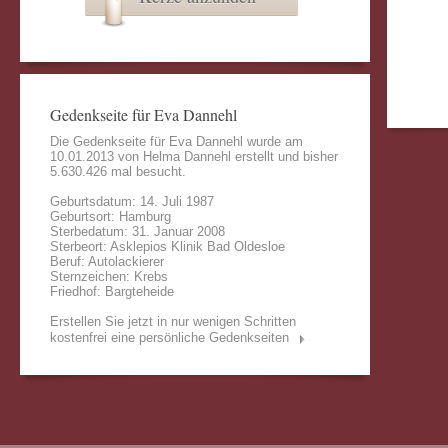
Gedenkseite für Eva Dannehl
Die Gedenkseite für Eva Dannehl wurde am
10.01.2013 von
Helma Dannehl
erstellt und bisher
5.630.426 mal besucht.
Geburtsdatum: 14. Juli 1987
Geburtsort: Hamburg
Sterbedatum: 31. Januar 2008
Sterbeort: Asklepios Klinik Bad Oldesloe
Beruf: Autolackierer
Sternzeichen: Krebs
Friedhof: Bargteheide
Erstellen Sie jetzt in nur wenigen Schritten
kostenfrei eine persönliche Gedenkseiten