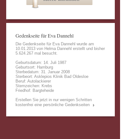
Gedenkseite für Eva Dannehl
Die Gedenkseite für Eva Dannehl wurde am
10.01.2013 von
Helma Dannehl
erstellt und bisher
5.624.267 mal besucht.
Geburtsdatum: 14. Juli 1987
Geburtsort: Hamburg
Sterbedatum: 31. Januar 2008
Sterbeort: Asklepios Klinik Bad Oldesloe
Beruf: Autolackierer
Sternzeichen: Krebs
Friedhof: Bargteheide
Erstellen Sie jetzt in nur wenigen Schritten
kostenfrei eine persönliche Gedenkseiten