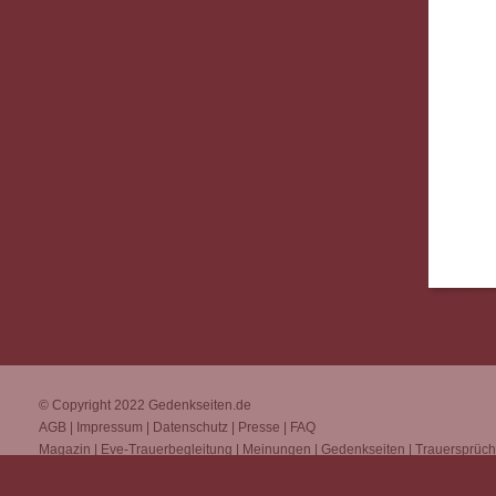
© Copyright 2022
Gedenkseiten.de
AGB
|
Impressum
|
Datenschutz
|
Presse
|
FAQ
Magazin
|
Eve-Trauerbegleitung
|
Meinungen
|
Gedenkseiten
|
Trauersprüc