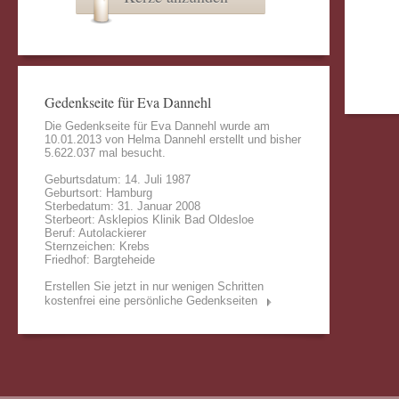
Gedenkseite für Eva Dannehl
Die Gedenkseite für Eva Dannehl wurde am
10.01.2013 von
Helma Dannehl
erstellt und bisher
5.622.037 mal besucht.
Geburtsdatum: 14. Juli 1987
Geburtsort: Hamburg
Sterbedatum: 31. Januar 2008
Sterbeort: Asklepios Klinik Bad Oldesloe
Beruf: Autolackierer
Sternzeichen: Krebs
Friedhof: Bargteheide
Erstellen Sie jetzt in nur wenigen Schritten
kostenfrei eine persönliche Gedenkseiten