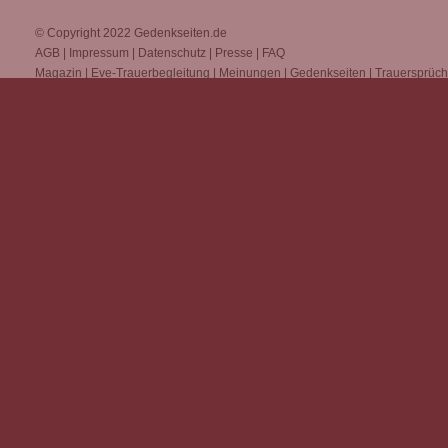
© Copyright 2022
Gedenkseiten.de
AGB
|
Impressum
|
Datenschutz
|
Presse
|
FAQ
Magazin
|
Eve-Trauerbegleitung
|
Meinungen
|
Gedenkseiten
|
Trauersprüc