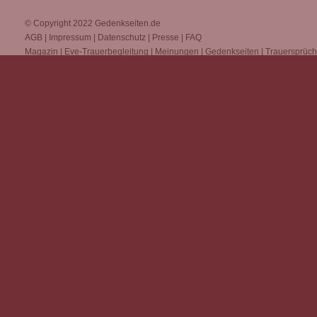
© Copyright 2022
Gedenkseiten.de
AGB
|
Impressum
|
Datenschutz
|
Presse
|
FAQ
Magazin
|
Eve-Trauerbegleitung
|
Meinungen
|
Gedenkseiten
|
Trauersprüc