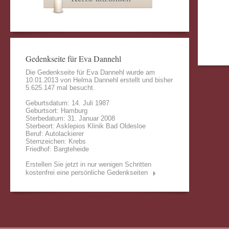
Gedenkseite für Eva Dannehl
Die Gedenkseite für Eva Dannehl wurde am
10.01.2013 von
Helma Dannehl
erstellt und bisher
5.625.147 mal besucht.
Geburtsdatum: 14. Juli 1987
Geburtsort: Hamburg
Sterbedatum: 31. Januar 2008
Sterbeort: Asklepios Klinik Bad Oldesloe
Beruf: Autolackierer
Sternzeichen: Krebs
Friedhof: Bargteheide
Erstellen Sie jetzt in nur wenigen Schritten
kostenfrei eine persönliche Gedenkseiten