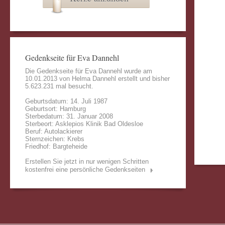
Gedenkseite für Eva Dannehl
Die Gedenkseite für Eva Dannehl wurde am
10.01.2013 von
Helma Dannehl
erstellt und bisher
5.623.231 mal besucht.
Geburtsdatum: 14. Juli 1987
Geburtsort: Hamburg
Sterbedatum: 31. Januar 2008
Sterbeort: Asklepios Klinik Bad Oldesloe
Beruf: Autolackierer
Sternzeichen: Krebs
Friedhof: Bargteheide
Erstellen Sie jetzt in nur wenigen Schritten
kostenfrei eine persönliche Gedenkseiten