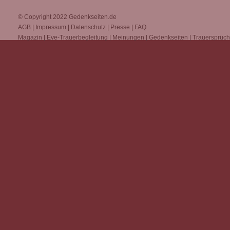
© Copyright 2022
Gedenkseiten.de
AGB
|
Impressum
|
Datenschutz
|
Presse
|
FAQ
Magazin
|
Eve-Trauerbegleitung
|
Meinungen
|
Gedenkseiten
|
Trauersprüc