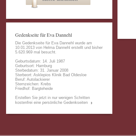
Gedenkseite für Eva Dannehl
Die Gedenkseite für Eva Dannehl wurde am
10.01.2013 von
Helma Dannehl
erstellt und bisher
5.620.969 mal besucht.
Geburtsdatum: 14. Juli 1987
Geburtsort: Hamburg
Sterbedatum: 31. Januar 2008
Sterbeort: Asklepios Klinik Bad Oldesloe
Beruf: Autolackierer
Sternzeichen: Krebs
Friedhof: Bargteheide
Erstellen Sie jetzt in nur wenigen Schritten
kostenfrei eine persönliche Gedenkseiten