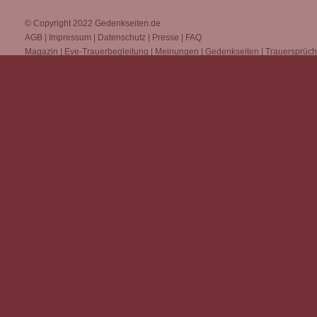
© Copyright 2022
Gedenkseiten.de
AGB
|
Impressum
|
Datenschutz
|
Presse
|
FAQ
Magazin
|
Eve-Trauerbegleitung
|
Meinungen
|
Gedenkseiten
|
Trauersprüc