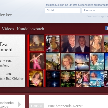
Melden Sie sich an um ihre Gedenkseite zu bearbeit
Passwort verges
Videos
Kondolenzbuch
Eva
nnehl
4.07.1987
amburg
-
1.01.2008
inik Bad Oldesloe
eschenke
Eine brennende Kerze:
Zurück
zeigen