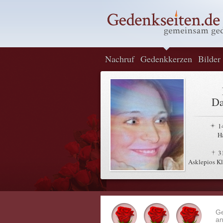
Nachruf
Gedenkkerzen
Bilder
Da
1
H
3
Asklepios Kl
G
an