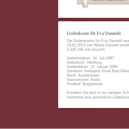
Gedenkseite für Eva Dannehl
Die Gedenkseite für Eva Dannehl wu
10.01.2013 von
Helma Dannehl
erstel
5.630.186 mal besucht.
Geburtsdatum: 14. Juli 1987
Geburtsort: Hamburg
Sterbedatum: 31. Januar 2008
Sterbeort: Asklepios Klinik Bad Olde
Beruf: Autolackierer
Sternzeichen: Krebs
Friedhof: Bargteheide
Erstellen Sie jetzt in nur wenigen Sch
kostenfrei eine persönliche Gedenkse