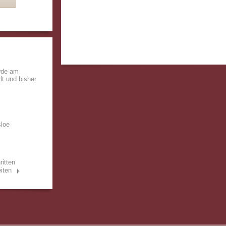
rde am
lt und bisher
sloe
ritten
iten