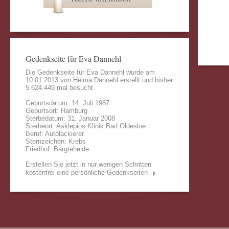
Gedenkseite für Eva Dannehl
Die Gedenkseite für Eva Dannehl wurde am
10.01.2013 von
Helma Dannehl
erstellt und bisher
5.624.449 mal besucht.
Geburtsdatum: 14. Juli 1987
Geburtsort: Hamburg
Sterbedatum: 31. Januar 2008
Sterbeort: Asklepios Klinik Bad Oldesloe
Beruf: Autolackierer
Sternzeichen: Krebs
Friedhof: Bargteheide
Erstellen Sie jetzt in nur wenigen Schritten
kostenfrei eine persönliche Gedenkseiten