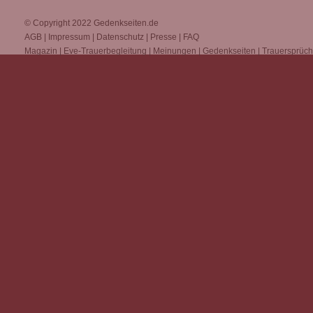
© Copyright 2022
Gedenkseiten.de
AGB
|
Impressum
|
Datenschutz
|
Presse
|
FAQ
Magazin
|
Eve-Trauerbegleitung
|
Meinungen
|
Gedenkseiten
|
Trauersprüc