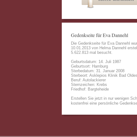
Gedenkseite für Eva Dannehl
Die Gedenkseite für Eva Dannehl wu
10.01.2013 von
Helma Dannehl
erstel
5.622.813 mal besucht.
Geburtsdatum: 14. Juli 1987
Geburtsort: Hamburg
Sterbedatum: 31. Januar 2008
Sterbeort: Asklepios Klinik Bad Olde
Beruf: Autolackierer
Sternzeichen: Krebs
Friedhof: Bargteheide
Erstellen Sie jetzt in nur wenigen Sch
kostenfrei eine persönliche Gedenkse