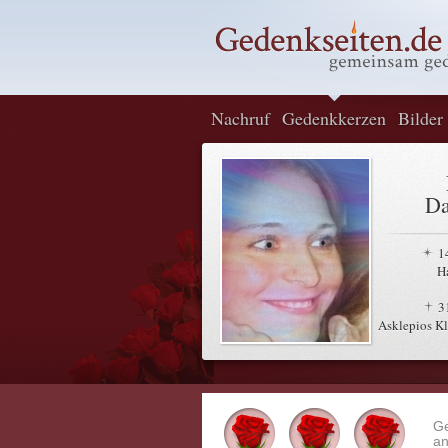
Nachruf
Gedenkkerzen
Bilder
Da
1
H
3
Asklepios Kl
G
an