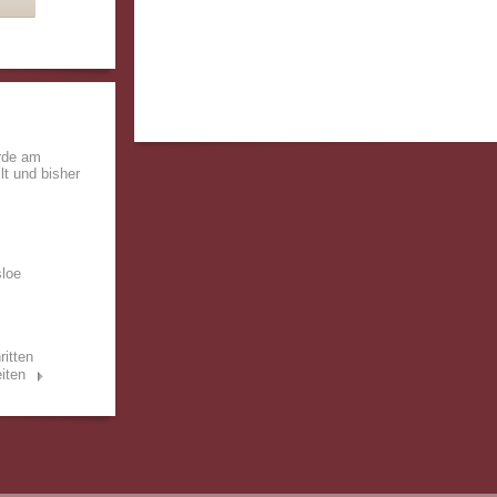
rde am
lt und bisher
sloe
ritten
iten