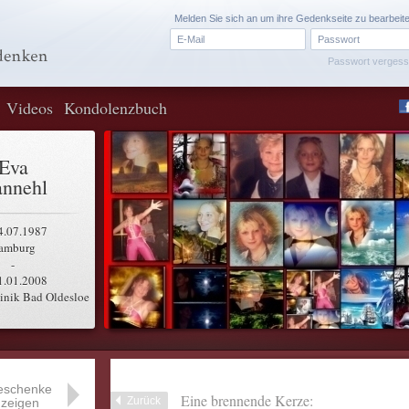
Melden Sie sich an um ihre Gedenkseite zu bearbeit
Passwort verges
Videos
Kondolenzbuch
Eva
nnehl
4.07.1987
amburg
-
1.01.2008
inik Bad Oldesloe
eschenke
Eine brennende Kerze:
Zurück
zeigen