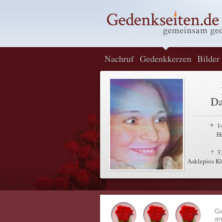
Nachruf
Gedenkkerzen
Bilder
Da
1
H
3
Asklepios Kl
G
an