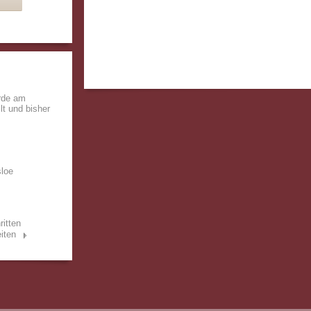
rde am
lt und bisher
sloe
ritten
iten