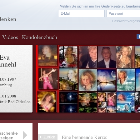
Melden Sie sich an um ihre Gedenkseite zu bearbeit
Passwort verges
Videos
Kondolenzbuch
Eva
nnehl
4.07.1987
amburg
-
1.01.2008
inik Bad Oldesloe
eschenke
Eine brennende Kerze:
Zurück
zeigen