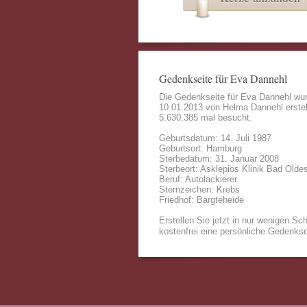
Gedenkseite für Eva Dannehl
Die Gedenkseite für Eva Dannehl wu
10.01.2013 von
Helma Dannehl
erstel
5.630.385 mal besucht.
Geburtsdatum: 14. Juli 1987
Geburtsort: Hamburg
Sterbedatum: 31. Januar 2008
Sterbeort: Asklepios Klinik Bad Olde
Beruf: Autolackierer
Sternzeichen: Krebs
Friedhof: Bargteheide
Erstellen Sie jetzt in nur wenigen Sch
kostenfrei eine persönliche Gedenkse