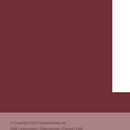
© Copyright 2022
Gedenkseiten.de
AGB
|
Impressum
|
Datenschutz
|
Presse
|
FAQ