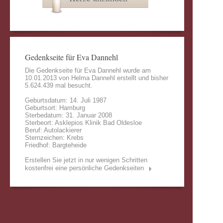
Gedenkseite für Eva Dannehl
Die Gedenkseite für Eva Dannehl wurde am
10.01.2013 von
Helma Dannehl
erstellt und bisher
5.624.439 mal besucht.
Geburtsdatum: 14. Juli 1987
Geburtsort: Hamburg
Sterbedatum: 31. Januar 2008
Sterbeort: Asklepios Klinik Bad Oldesloe
Beruf: Autolackierer
Sternzeichen: Krebs
Friedhof: Bargteheide
Erstellen Sie jetzt in nur wenigen Schritten
kostenfrei eine persönliche Gedenkseiten