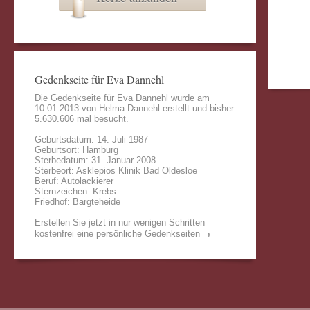
Gedenkseite für Eva Dannehl
Die Gedenkseite für Eva Dannehl wurde am
10.01.2013 von
Helma Dannehl
erstellt und bisher
5.630.606 mal besucht.
Geburtsdatum: 14. Juli 1987
Geburtsort: Hamburg
Sterbedatum: 31. Januar 2008
Sterbeort: Asklepios Klinik Bad Oldesloe
Beruf: Autolackierer
Sternzeichen: Krebs
Friedhof: Bargteheide
Erstellen Sie jetzt in nur wenigen Schritten
kostenfrei eine persönliche Gedenkseiten