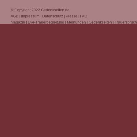
© Copyright 2022
Gedenkseiten.de
AGB
|
Impressum
|
Datenschutz
|
Presse
|
FAQ
Magazin
|
Eve-Trauerbegleitung
|
Meinungen
|
Gedenkseiten
|
Trauersprüc