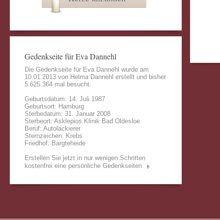
Gedenkseite für Eva Dannehl
Die Gedenkseite für Eva Dannehl wurde am
10.01.2013 von
Helma Dannehl
erstellt und bisher
5.625.364 mal besucht.
Geburtsdatum: 14. Juli 1987
Geburtsort: Hamburg
Sterbedatum: 31. Januar 2008
Sterbeort: Asklepios Klinik Bad Oldesloe
Beruf: Autolackierer
Sternzeichen: Krebs
Friedhof: Bargteheide
Erstellen Sie jetzt in nur wenigen Schritten
kostenfrei eine persönliche Gedenkseiten