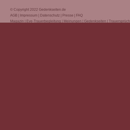
© Copyright 2022
Gedenkseiten.de
AGB
|
Impressum
|
Datenschutz
|
Presse
|
FAQ
Magazin
|
Eve-Trauerbegleitung
|
Meinungen
|
Gedenkseiten
|
Trauersprüc