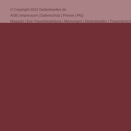
© Copyright 2022
Gedenkseiten.de
AGB
|
Impressum
|
Datenschutz
|
Presse
|
FAQ
Magazin
|
Eve-Trauerbegleitung
|
Meinungen
|
Gedenkseiten
|
Trauersprüc