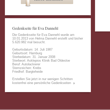
Gedenkseite für Eva Dannehl
Die Gedenkseite für Eva Dannehl wurde am
10.01.2013 von
Helma Dannehl
erstellt und bisher
5.620.982 mal besucht.
Geburtsdatum: 14. Juli 1987
Geburtsort: Hamburg
Sterbedatum: 31. Januar 2008
Sterbeort: Asklepios Klinik Bad Oldesloe
Beruf: Autolackierer
Sternzeichen: Krebs
Friedhof: Bargteheide
Erstellen Sie jetzt in nur wenigen Schritten
kostenfrei eine persönliche Gedenkseiten