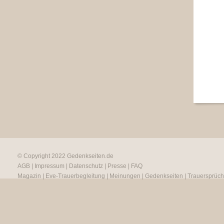
© Copyright 2022
Gedenkseiten.de
AGB
|
Impressum
|
Datenschutz
|
Presse
|
FAQ
Magazin
|
Eve-Trauerbegleitung
|
Meinungen
|
Gedenkseiten
|
Trauersprüc