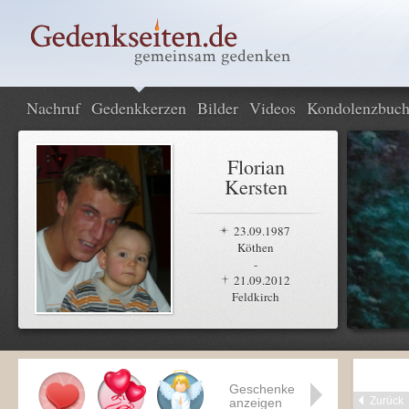
Nachruf
Gedenkkerzen
Bilder
Videos
Kondolenzbuc
Florian
Kersten
23.09.1987
Köthen
-
21.09.2012
Feldkirch
Geschenke
Zurück
anzeigen