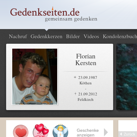
Nachruf
Gedenkkerzen
Bilder
Videos
Kondolenzbuc
Florian
Kersten
23.09.1987
Köthen
-
21.09.2012
Feldkirch
Geschenke
Zurück
anzeigen