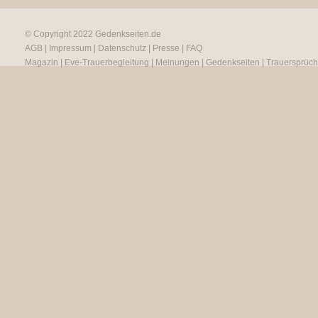
© Copyright 2022
Gedenkseiten.de
AGB
|
Impressum
|
Datenschutz
|
Presse
|
FAQ
Magazin
|
Eve-Trauerbegleitung
|
Meinungen
|
Gedenkseiten
|
Trauersprüc