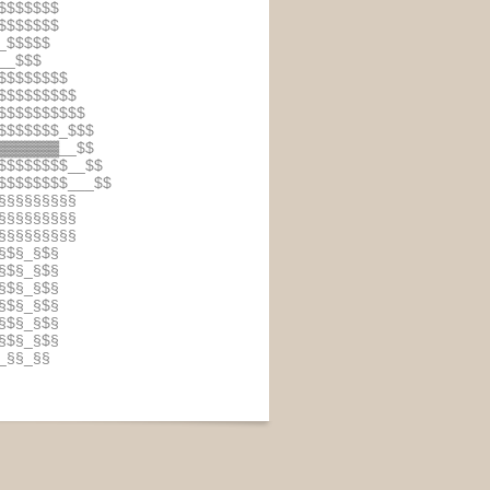
$$$$$$$
$$$$$$$
_$$$$$
__$$$
$$$$$$$$
$$$$$$$$$
$$$$$$$$$$
$$$$$$$_$$$
 ▓▓▓▓▓▓__$$
$$$$$$$$__$$
$$$$$$$$___$$
§§§§§§§§§
§§§§§§§§§
§§§§§§§§§
§$§_§$§
§$§_§$§
§$§_§$§
§$§_§$§
§$§_§$§
§$§_§$§
_§§_§§