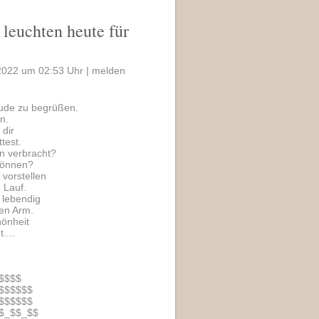
 leuchten heute für
2022 um 02:53 Uhr |
melden
reude zu begrüßen.
n.
 dir
test.
en verbracht?
können?
vorstellen
 Lauf.
z lebendig
den Arm.
hönheit
....
$$$$
$$$$$$
$$$$$$
$_$$_$$