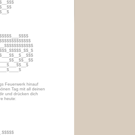
$__$$$
$__$$
$__$
$$$$$___$$$$
$$$$$$$$$$$$$
__$$$$$$$$$$$$
$$$_$$$$$_$$_$
$___$$__$__$$$
____$$__$$__$$
___$___$$__$
___$____$
ags Feuerwerk hinauf
önen Tag mit all deinen
dir und drücken dich
re heute:
.$$$$$