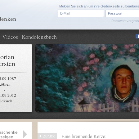
Melden Sie sich an um ihre Gedenkseite zu bearbeit
Passwort verges
Videos
Kondolenzbuch
lorian
rsten
3.09.1987
Köthen
-
1.09.2012
ldkirch
eschenke
Eine brennende Kerze:
Zurück
zeigen