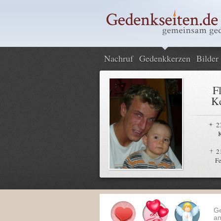
Nachruf
Gedenkkerzen
Bilder
F
Ke
2
2
Fe
G
an