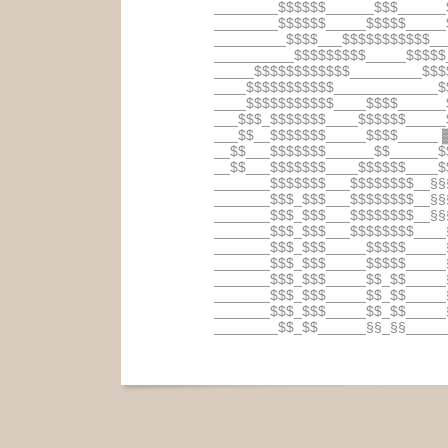
________$$$$$$______$$$______
________$$$$$$_____$$$$$_____
_________$$$$___$$$$$$$$$$$__
__________$$$$$$$$$_____$$$$$
_____$$$$$$$$$$$$_________$$$
____$$$$$$$$$$$_____________$
____$$$$$$$$$$$____$$$$______
___$$$_$$$$$$$____$$$$$$_____
___$$__$$$$$$$_____$$$$_____
__$$___$$$$$$$______$$______$
__$$___$$$$$$$____$$$$$$____$
_______$$$$$$$___$$$$$$$$__§§
_______$$$_$$$___$$$$$$$$__§§
_______$$$_$$$___$$$$$$$$__§§
_______$$$_$$$___$$$$$$$$____
_______$$$_$$$_____$$$$$_____
_______$$$_$$$_____$$$$$_____
_______$$$_$$$_____$$_$$_____
_______$$$_$$$_____$$_$$_____
_______$$$_$$$_____$$_$$_____
________$$_$$______§§_§§_____