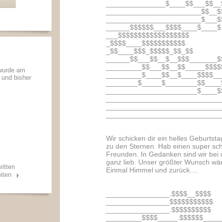
_______________$____$$___$$__
________________________$$__$
________________________$___$
______$$$$$$___$$$$____$____$
___$$$$$$$$$$$$$$$$$$
_$$$$____$$$$$$$$$$$
_$$____$$$_$$$$$_$$_$$
______$$___$$__$__$$$_______$
_________$$___$$__$$_____$$$$
 wurde am
_________$____$$__$____$$$$__
t und bisher
________$_____$________$$____
_______________________$____$
_____________________________
_____________________________
_____________________________
Wir schicken dir ein helles Geburtst
zu den Sternen. Hab einen super sch
Freunden. In Gedanken sind wir bei 
ganz lieb. Unser größter Wunsch wä
ritten
Einmal Himmel und zurück....
iten
________________.$$$$__$$$$
________________$$$$$$$$$$$
________________.$$$$$$$$$$
_________$$$$_____.$$$$$$_____