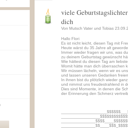
viele Geburtstagslichter
dich
Von Mutsch Vater und Tobias 23.09.
Hallo Flori
Es ist nicht leicht, diesen Tag mit F
Heute wärst du 35 Jahre alt geworde
Immer wieder fragen wir uns, was du
zu deinem Geburtstag gewünscht hät
Wie hättest du diesen Tag am liebst
Womit hätte man dich überraschen 
Wir müssen lächeln, wenn wir es uns 
und lassen unseren Gedanken freien
In ihnen bist du plötzlich wieder gan
und nimmst uns freudestrahlend in 
Dies sind Momente, in denen die Sc
der Erinnerung den Schmerz vertreibt
n
____________________$$$$$$___
_________________$$$$$$$$$$$$
_______________$$$$____$$$$$$
_______________$$____$$$_$$$$