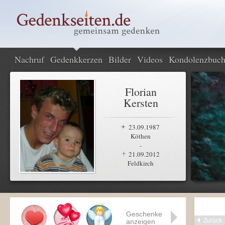
Nachruf
Gedenkkerzen
Bilder
Videos
Kondolenzbuc
Florian
Kersten
23.09.1987
Köthen
-
21.09.2012
Feldkirch
Geschenke
Zurück
anzeigen