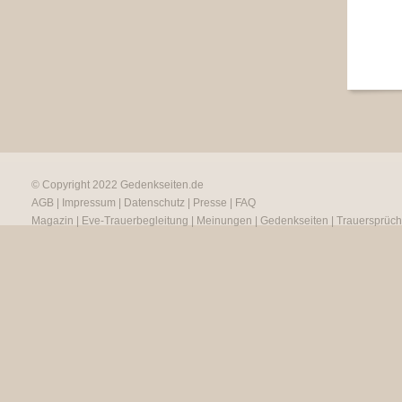
© Copyright 2022
Gedenkseiten.de
AGB
|
Impressum
|
Datenschutz
|
Presse
|
FAQ
Magazin
|
Eve-Trauerbegleitung
|
Meinungen
|
Gedenkseiten
|
Trauersprüc