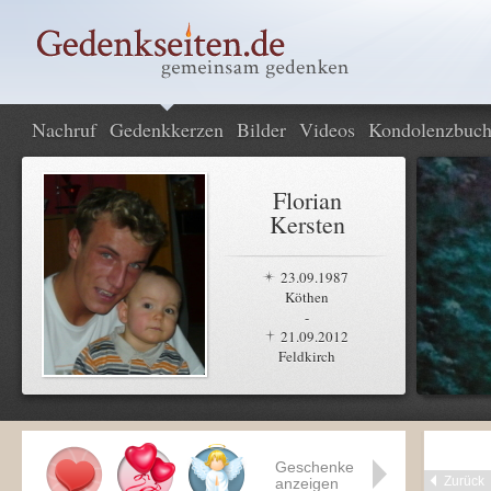
Nachruf
Gedenkkerzen
Bilder
Videos
Kondolenzbuc
Florian
Kersten
23.09.1987
Köthen
-
21.09.2012
Feldkirch
Geschenke
Zurück
anzeigen