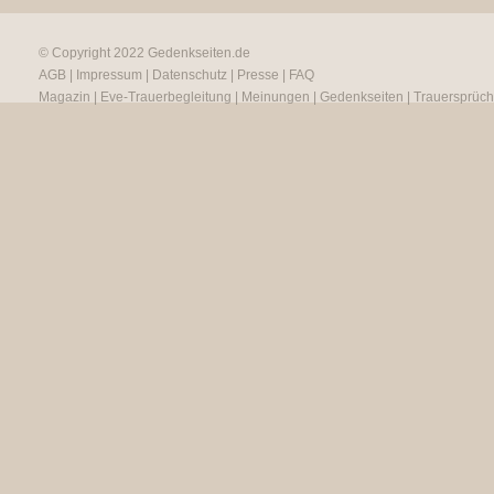
© Copyright 2022
Gedenkseiten.de
AGB
|
Impressum
|
Datenschutz
|
Presse
|
FAQ
Magazin
|
Eve-Trauerbegleitung
|
Meinungen
|
Gedenkseiten
|
Trauersprüc