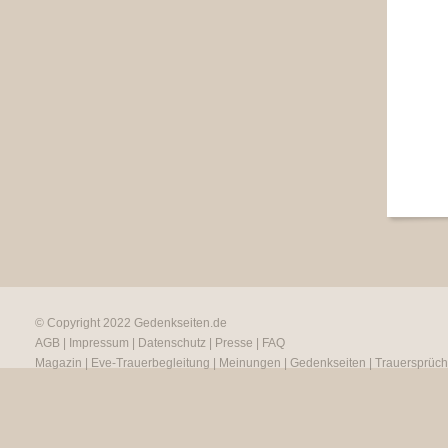
© Copyright 2022
Gedenkseiten.de
AGB
|
Impressum
|
Datenschutz
|
Presse
|
FAQ
Magazin
|
Eve-Trauerbegleitung
|
Meinungen
|
Gedenkseiten
|
Trauersprüc