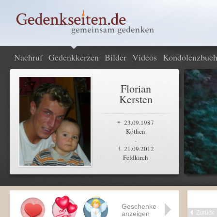
Nachruf
Gedenkkerzen
Bilder
Videos
Kondolenzbuc
Florian
Kersten
23.09.1987
Köthen
-
21.09.2012
Feldkirch
Geschenke
Zurück
anzeigen