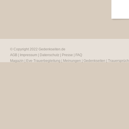
© Copyright 2022
Gedenkseiten.de
AGB
|
Impressum
|
Datenschutz
|
Presse
|
FAQ
Magazin
|
Eve-Trauerbegleitung
|
Meinungen
|
Gedenkseiten
|
Trauersprüc