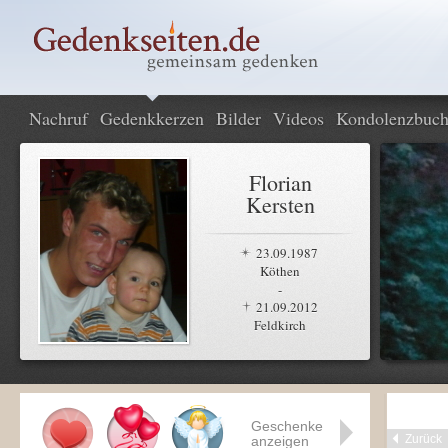
Nachruf
Gedenkkerzen
Bilder
Videos
Kondolenzbuc
Florian
Kersten
23.09.1987
Köthen
-
21.09.2012
Feldkirch
Geschenke
Zurück
anzeigen