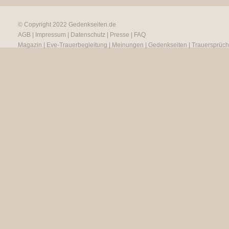
© Copyright 2022
Gedenkseiten.de
AGB
|
Impressum
|
Datenschutz
|
Presse
|
FAQ
Magazin
|
Eve-Trauerbegleitung
|
Meinungen
|
Gedenkseiten
|
Trauersprüc