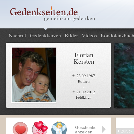
Nachruf
Gedenkkerzen
Bilder
Videos
Kondolenzbuc
Florian
Kersten
23.09.1987
Köthen
-
21.09.2012
Feldkirch
Geschenke
Zurück
anzeigen