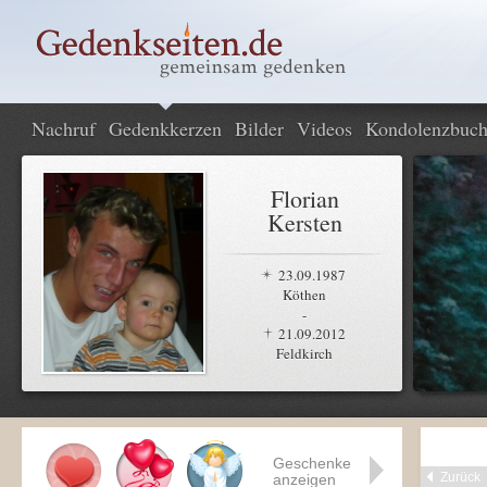
Nachruf
Gedenkkerzen
Bilder
Videos
Kondolenzbuc
Florian
Kersten
23.09.1987
Köthen
-
21.09.2012
Feldkirch
Geschenke
Zurück
anzeigen