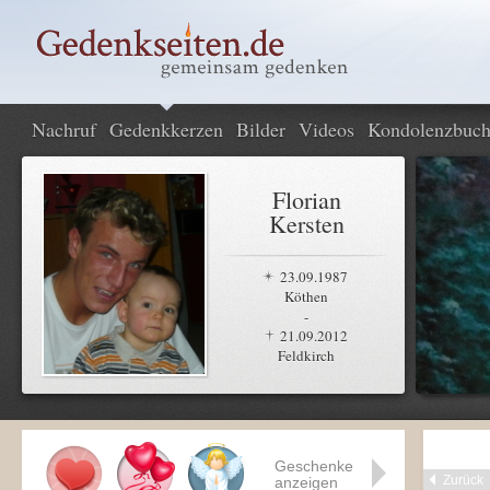
Nachruf
Gedenkkerzen
Bilder
Videos
Kondolenzbuc
Florian
Kersten
23.09.1987
Köthen
-
21.09.2012
Feldkirch
Geschenke
Zurück
anzeigen