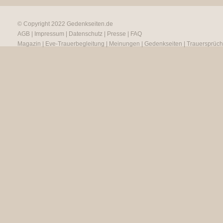
© Copyright 2022
Gedenkseiten.de
AGB
|
Impressum
|
Datenschutz
|
Presse
|
FAQ
Magazin
|
Eve-Trauerbegleitung
|
Meinungen
|
Gedenkseiten
|
Trauersprüc