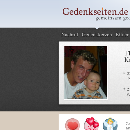
Nachruf
Gedenkkerzen
Bilder
F
Ke
2
2
Fe
G
an