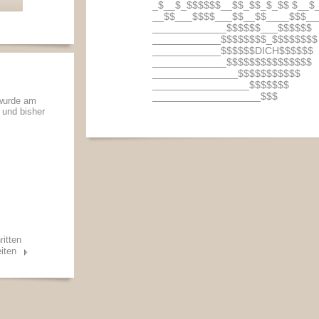
_$__$_$$$$$$__$$_$$_$_$$ $__$
__$$___$$$$___$$__$$____$$$__
_____________$$$$$$___$$$$$$
____________$$$$$$$$_$$$$$$$$
____________$$$$$$DICH$$$$$$
_____________$$$$$$$$$$$$$$$
_______________$$$$$$$$$$$
_________________$$$$$$$
___________________$$$
 wurde am
t und bisher
ritten
iten