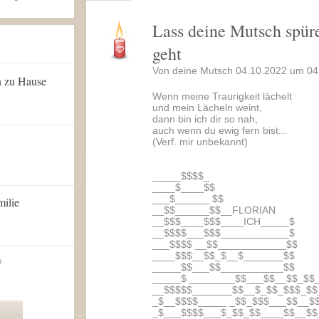
Lass deine Mutsch spüre
geht
Von deine Mutsch 04.10.2022 um 04
n zu Hause
Wenn meine Traurigkeit lächelt
und mein Lächeln weint,
dann bin ich dir so nah,
auch wenn du ewig fern bist...
(Verf. mir unbekannt)
_____$$$$_
____$____$$
___$______ $$
milie
__$$______$$__FLORIAN
__$$$____$$$____ICH_____$
__$$$$___$$$____________$
___$$$$ __$$____________$$
____$$$__$$_$__$_______$$
n
_____$$___$$___________$$
_____$ ________$$___$$__$$_$$
__$$$$$_______$$__$_$$_$$$_$$
_$__$$$$_____ _$$_$$$___$$__$
_$___$$$$___$_$$_$$____$$__$$