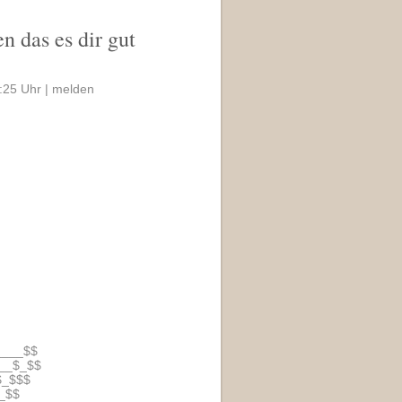
n das es dir gut
:25 Uhr |
melden
____$$
__$_$$
$_$$$
_$$