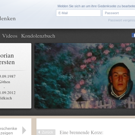
Melden Sie sich an um ihre Gedenkseite zu bearbeit
Passwort verges
Videos
Kondolenzbuch
lorian
rsten
3.09.1987
Köthen
-
1.09.2012
ldkirch
eschenke
Eine brennende Kerze:
Zurück
zeigen