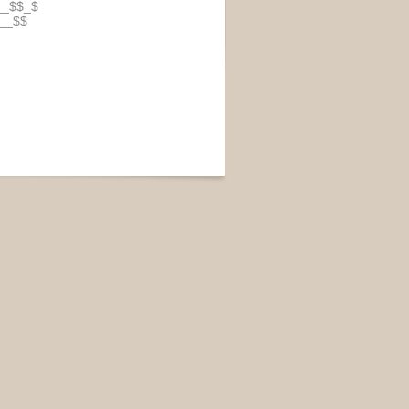
__$$_$
__$$