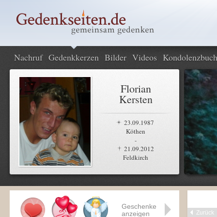
Nachruf
Gedenkkerzen
Bilder
Videos
Kondolenzbuc
Florian
Kersten
23.09.1987
Köthen
-
21.09.2012
Feldkirch
Geschenke
Zurück
anzeigen