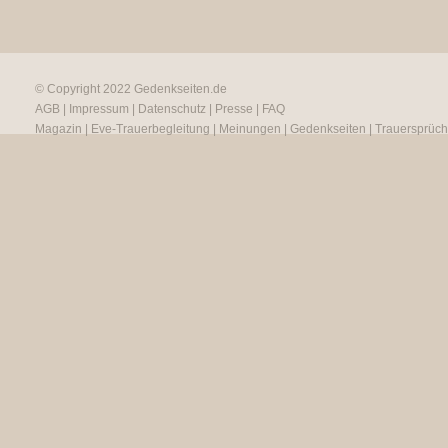
© Copyright 2022
Gedenkseiten.de
AGB
|
Impressum
|
Datenschutz
|
Presse
|
FAQ
Magazin
|
Eve-Trauerbegleitung
|
Meinungen
|
Gedenkseiten
|
Trauersprüc