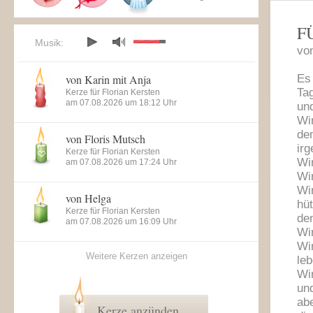
F
Musik:
vo
von Karin mit Anja
Es
Ta
Kerze für Florian Kersten
am 07.08.2026 um 18:12 Uhr
und
Wi
de
von Floris Mutsch
irg
Kerze für Florian Kersten
Wir
am 07.08.2026 um 17:24 Uhr
Wi
Wi
von Helga
hüt
Kerze für Florian Kersten
de
am 07.08.2026 um 16:09 Uhr
Wi
Wi
Weitere Kerzen anzeigen
leb
Wi
un
ab
Kerze anzünden