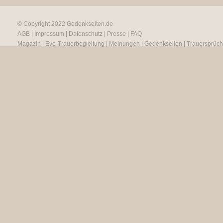
© Copyright 2022
Gedenkseiten.de
AGB
|
Impressum
|
Datenschutz
|
Presse
|
FAQ
Magazin
|
Eve-Trauerbegleitung
|
Meinungen
|
Gedenkseiten
|
Trauersprüc