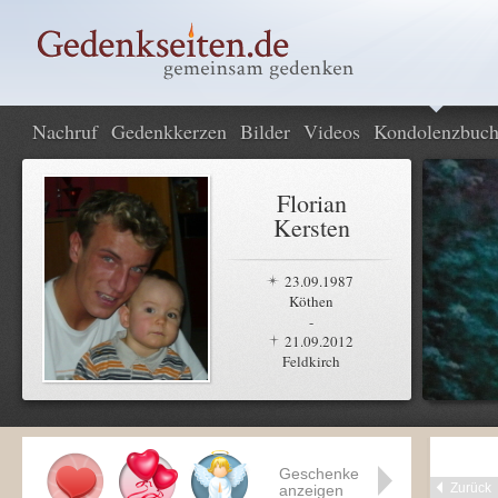
Nachruf
Gedenkkerzen
Bilder
Videos
Kondolenzbuc
Florian
Kersten
23.09.1987
Köthen
-
21.09.2012
Feldkirch
Geschenke
Zurück
anzeigen